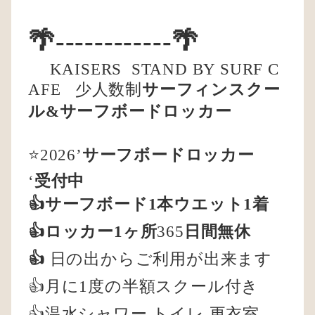
🌴------------🌴
KAISERS
STAND BY SURF C
AFE
少人数制
サーフィンスクー
ル&サーフボードロッカー
⭐️2026’
サーフボードロッカー
‘
受付中
👍サーフボード1本ウエット1着
👍ロッカー1ヶ所
365
日間無休
👍
日の出からご利用が出来ます
👍月に1度の半額スクール付き
👍温水シャワー.トイレ.更衣室.