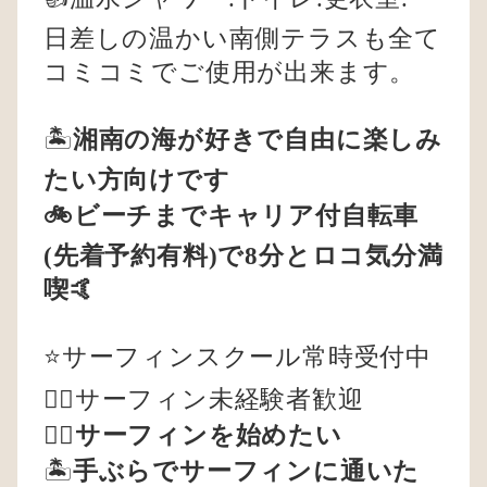
日差しの温かい南側テラスも全て
コミコミでご使用が出来ます。
🏝️
湘南の海が好きで自由に楽しみ
たい方向けです
🚲ビーチまでキャリア付自転車
(先着予約有料)で8分とロコ気分満
喫🤙
⭐️サーフィンスクール常時受付中
🏄‍♂️サーフィン未経験者歓迎
🏄‍♀️
サーフィンを始めたい
🏝️
手ぶらでサーフィンに通いた