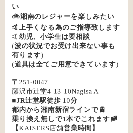
い
🚲湘南のレジャーを楽しみたい
🤙上手くなる為のご指導致します
🤙
幼児、小学生は要相談
(
波の状況でお受け出来ない事も
有ります
)
(
道具は全てご用意できています
)
〒
251-0047
藤沢市辻堂4-13-10Nagisa A
■
JR辻堂駅徒歩
10
分
都内から湘南新宿ラインで🚊
乗り換え無しで1本でこれます🚞
【
KAISERS店舗
営業時間】