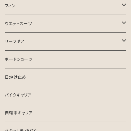
ASB SURfBOARD
フィン
FCS Ⅱ
ウエットスーツ
FinsOut
フューチャータブ
HURLEY ウエットスーツ
サーフギア
2024 SPRING SUMMER
BGZウエットスーツ
リーシュコード
ボードショーツ
FCS
USED ウエットスーツ
デッキパッチ
日焼け止め
クリエイチャーズ
VISSLA
サーフボードケース
バイクキャリア
シンジケート
自転車キャリア
セキュリティBOX