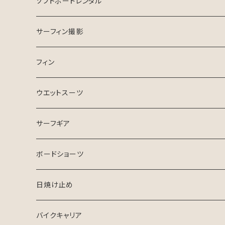
USEDサーフボード
マンツーマン
ソフトボードレンタル
ESSENCE SURFBOARD
サーフガイド
サーフィン撮影
ASB SURfBOARD
フィン
FCS Ⅱ
ウエットスーツ
FinsOut
フューチャータブ
HURLEY ウエットスーツ
サーフギア
2024 SPRING SUMMER
BGZウエットスーツ
リーシュコード
ボードショーツ
FCS
USED ウエットスーツ
デッキパッチ
日焼け止め
クリエイチャーズ
VISSLA
サーフボードケース
バイクキャリア