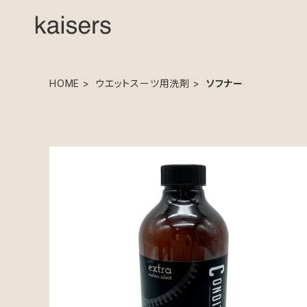
HOME
ウエットスーツ用洗剤
ソフナー
SOLD OUT
実店舗のみの販売となります Wet Suits Conditione
r Organic（ウエットスーツコンディショナー・オーガニ
¥1,870
ック）