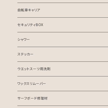
シンジケート
自転車キャリア
セキュリティBOX
シャワー
ステッカー
ウエットスーツ用洗剤
シャンプー
ワックスリムーバー
ソフナー
サーフボード修理材