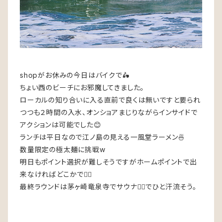
shopがお休みの今日はバイクで🛵
ちょい西のビーチにお邪魔してきました。
ローカルの知り合いに入る直前で良くは無いですと要られ
つつも２時間の入水、オンショアまじりながらインサイドで
アクションは可能でした😊
ランチは平日なので江ノ島の見える一風堂ラーメン🍜
数量限定の極太麺に挑戦w
明日もポイント選択が難しそうですがホームポイントで出
来なければどこかで🏄‍♂️
最終ラウンドは茅ヶ崎竜泉寺でサウナ🧖‍♂️でひと汗流そう。