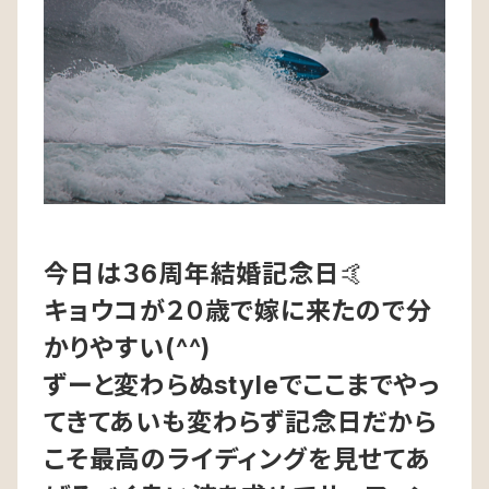
今日は３
6
周年結婚記念日
🤙
キョウコが２０歳で嫁に来たので分
かりやすい
(^^)
ずーと変わらぬ
style
でここまでやっ
てきてあいも変わらず記念日だから
こそ最高のライディングを見せてあ