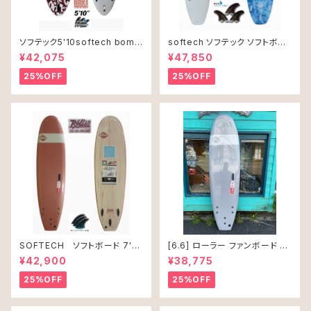
ソフテック5'10softech bomb
softech ソフテック ソフトボー
er ソフトボード
ド Lil Ripper リル リッパー
¥42,075
¥47,850
[6’0”] 40L
25%OFF
25%OFF
SOFTECH ソフトボード 7'0"
[6.6] ローラー ファンボード ソ
ROLLER CLAY
フテック
¥42,900
¥38,775
25%OFF
25%OFF