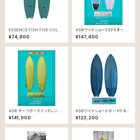
ESSENCE FISH FIVE COLO
ASBワイドショートEPSオーダ
R 6'2｜フィッシュボード
ーメイド制
¥74,800
¥147,400
ASB サーフボードミッドレング
ASBワイドショートボード5‘8P
スPUオーダーメイド専用
Uティント仕上げ
¥141,900
¥123,200