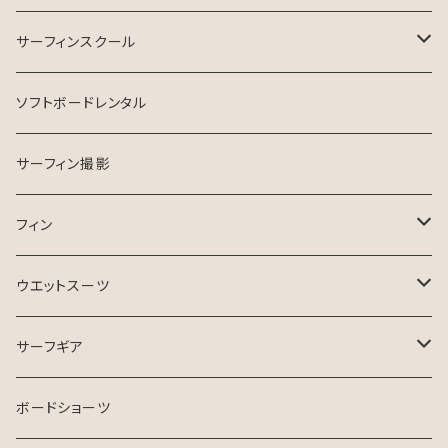
INSPIRE SURFBOARD
サーフィンスクール
USEDサーフボード
マンツーマン
ソフトボードレンタル
ESSENCE SURFBOARD
サーフガイド
サーフィン撮影
ASB SURfBOARD
フィン
FCS Ⅱ
ウエットスーツ
FinsOut
フューチャータブ
HURLEY ウエットスーツ
サーフギア
2024 SPRING SUMMER
BGZウエットスーツ
リーシュコード
ボードショーツ