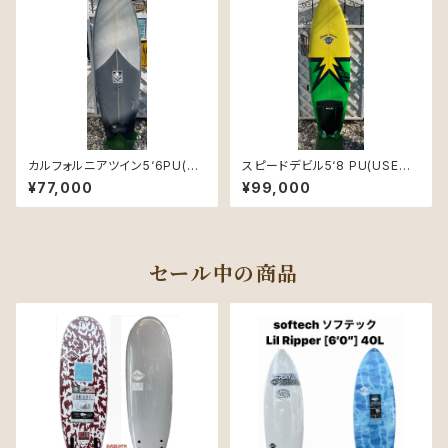
カルフォルニアツイン5‘6PU(US
スピードデビル5‘8 PU(USED)
ED)
程度良好
¥77,000
¥99,000
セール中の商品