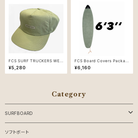
FCS SURF TRUCKERS WET
FCS Board Covers Packabl
CAP Eucalyptus
e Stretch Cover 6'3" Short
¥5,280
¥6,160
board Alpine
Category
SURFBOARD
Crystal Dreams SURFBOARD
ソフトボート