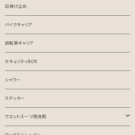
FCS
USED ウエットスーツ
デッキパッチ
日焼け止め
クリエイチャーズ
VISSLA
サーフボードケース
バイクキャリア
シンジケート
自転車キャリア
セキュリティBOX
シャワー
ステッカー
ウエットスーツ用洗剤
シャンプー
ワックスリムーバー