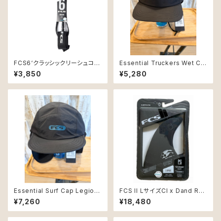
FCS6‘クラッシックリーシュコー
Essential Truckers Wet Ca
ド6mm
p Black/Eclipse
¥3,850
¥5,280
Essential Surf Cap Legion
FCS II LサイズCl x Dand Rey
naire Hat Lサイズ
nolds DD2
¥7,260
¥18,480