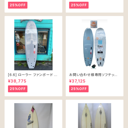
25%OFF
25%OFF
[6.6] ローラー ファンボード ソ
お問い合わせ様専用ソフテック
フテック
SALLY シャリー 6’6 ソフトボー
¥38,775
¥37,125
ド 61L
25%OFF
25%OFF