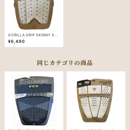
GORILLA GRIP SKINNY SER
IES FISH COLOR: BLACK
¥6,490
同じカテゴリの商品