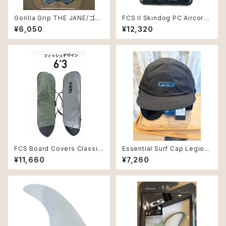
Gorilla Grip THE JANE/ゴリ
FCS II Skindog PC Aircore
ラグリップMARINE_TEAL
Dawn Grey Medium Side B
¥6,050
¥12,320
yte
FCS Board Covers Classic
Essential Surf Cap Legion
Cover Fish 6'3" Alpine
naire Hat Lサイズ
¥11,660
¥7,260