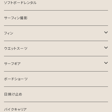
USEDサーフボード
マンツーマン
ソフトボードレンタル
ESSENCE SURFBOARD
サーフガイド
サーフィン撮影
ASB SURfBOARD
フィン
FCS Ⅱ
ウエットスーツ
FinsOut
フューチャータブ
HURLEY ウエットスーツ
サーフギア
2024 SPRING SUMMER
BGZウエットスーツ
リーシュコード
ボードショーツ
FCS
USED ウエットスーツ
デッキパッチ
日焼け止め
クリエイチャーズ
VISSLA
サーフボードケース
バイクキャリア