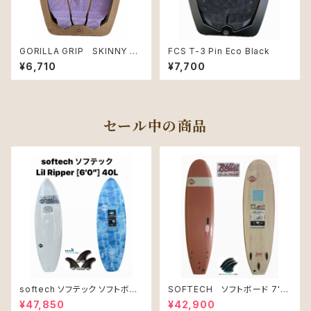
GORILLA GRIP SKINNY T
FCS T-3 Pin Eco Black
HREE DIGITAL-LAV/BLACK
¥6,710
¥7,700
セール中の商品
softech ソフテック ソフトボー
SOFTECH ソフトボード 7'0"
ド Lil Ripper リル リッパー
ROLLER CLAY
¥47,850
¥42,900
[6’0”] 40L