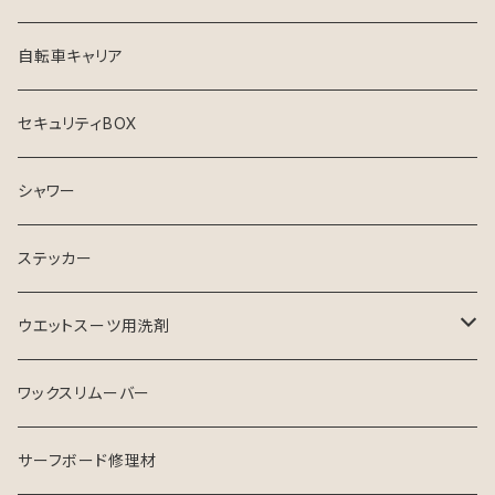
シンジケート
自転車キャリア
セキュリティBOX
シャワー
ステッカー
ウエットスーツ用洗剤
シャンプー
ワックスリムーバー
ソフナー
サーフボード修理材