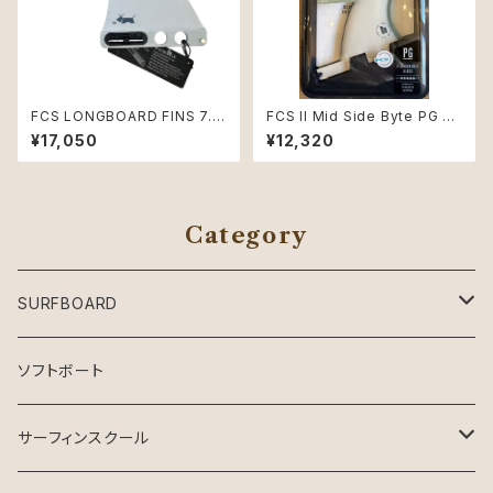
FCS LONGBOARD FINS 7.0
FCS II Mid Side Byte PG 3.
サーフボードフィン ホワイトSki
6" Natural/Alpine Retail fin
¥17,050
¥12,320
ndog PC Aircore Dawn Gre
s
y
Category
SURFBOARD
Crystal Dreams SURFBOARD
ソフトボート
INSPIRE SURFBOARD
サーフィンスクール