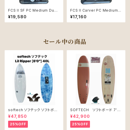
FCS II SF PC Medium Dust
FCS II Carver PC Medium E
y Pink Tri Retail Fins
ucalyptus Tri Retail Fins
¥19,580
¥17,160
セール中の商品
softech ソフテック ソフトボー
SOFTECH ソフトボード 7'0"
ド Lil Ripper リル リッパー
ROLLER CLAY
¥47,850
¥42,900
[6’0”] 40L
25%OFF
25%OFF