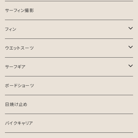
ESSENCE SURFBOARD
サーフガイド
サーフィン撮影
ASB SURfBOARD
フィン
FCS Ⅱ
ウエットスーツ
FinsOut
フューチャータブ
HURLEY ウエットスーツ
サーフギア
2024 SPRING SUMMER
BGZウエットスーツ
リーシュコード
ボードショーツ
FCS
USED ウエットスーツ
デッキパッチ
日焼け止め
クリエイチャーズ
VISSLA
サーフボードケース
バイクキャリア