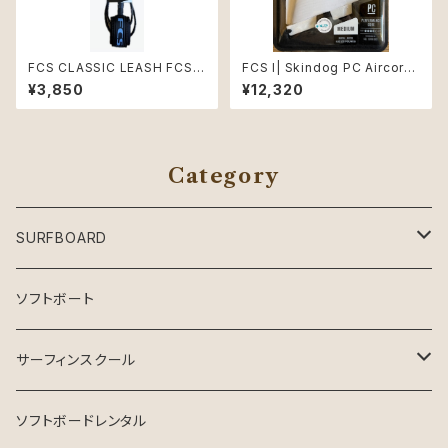
FCS CLASSIC LEASH FCS 6
FCS I| Skindog PC Aircore
coмP TRANQUIL_BLUEBLA
Dawn Grey Medium Side B
¥3,850
¥12,320
CK
yte
Category
SURFBOARD
Crystal Dreams SURFBOARD
ソフトボート
INSPIRE SURFBOARD
サーフィンスクール
USEDサーフボード
マンツーマン
ソフトボードレンタル