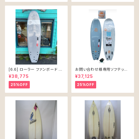
[6.6] ローラー ファンボード ソ
お問い合わせ様専用ソフテック
フテック
SALLY シャリー 6’6 ソフトボー
¥38,775
¥37,125
ド 61L
25%OFF
25%OFF