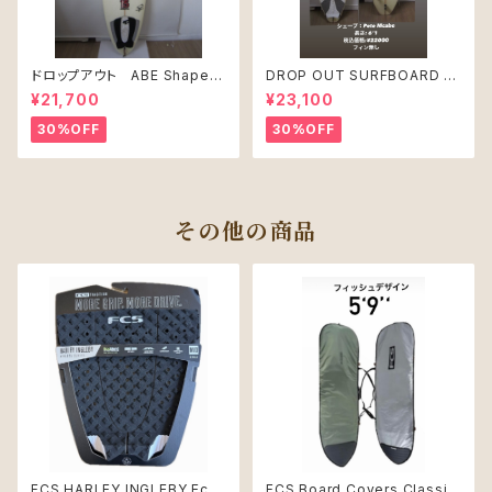
ドロップアウト ABE Shape
DROP OUT SURFBOARD シ
PRO JUNIR MODEL モデル
ェープ：Pete Mcabe USED
¥21,700
¥23,100
30%OFF
30%OFF
その他の商品
FCS HARLEY INGLEBY Eco
FCS Board Covers Classic