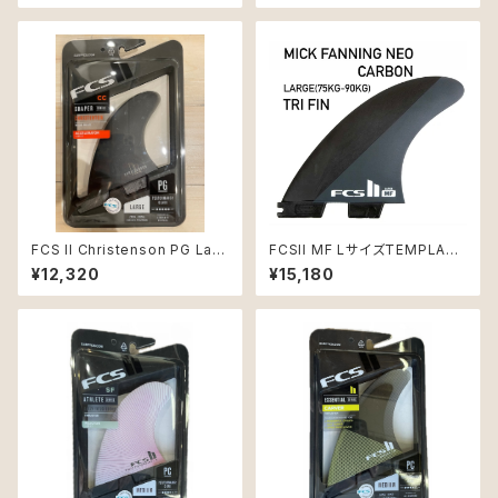
FCS II Christenson PG Larg
FCSII MF LサイズTEMPLATE
e Black Quad Rear Retail F
THRUSTER SETS Neo Car
¥12,320
¥15,180
ins
bon 3本セット