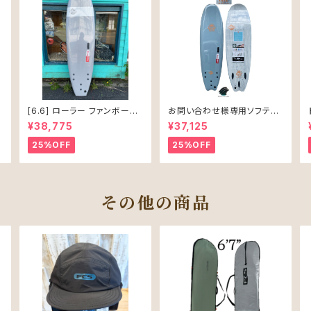
[6.6] ローラー ファンボード
お問い合わせ様専用ソフテッ
ソフテック
ク SALLY シャリー 6’6 ソフ
¥38,775
¥37,125
トボード 61L
25%OFF
25%OFF
その他の商品