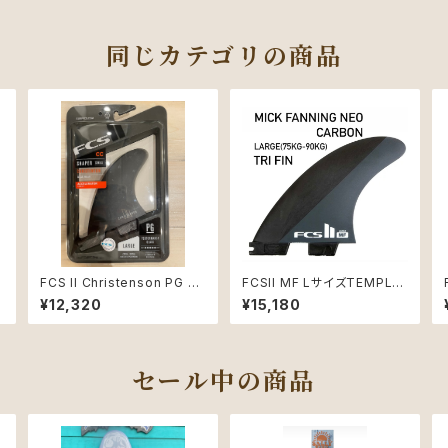
同じカテゴリの商品
FCS II Christenson PG La
FCSII MF LサイズTEMPLA
rge Black Quad Rear Ret
TE THRUSTER SETS Neo
¥12,320
¥15,180
ail Fins
Carbon 3本セット
セール中の商品