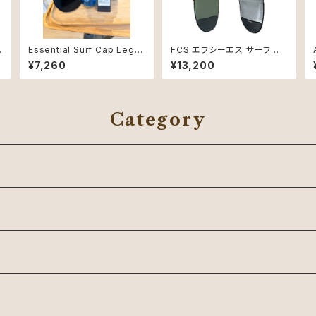
Essential Surf Cap Legio
FCS エフシーエス サーフボ
nnaire Hat Mサイズ
ード ハードケース ６.７ クラシ
¥7,260
¥13,200
ックカバーAlpine ミッドレン
グス用
Category