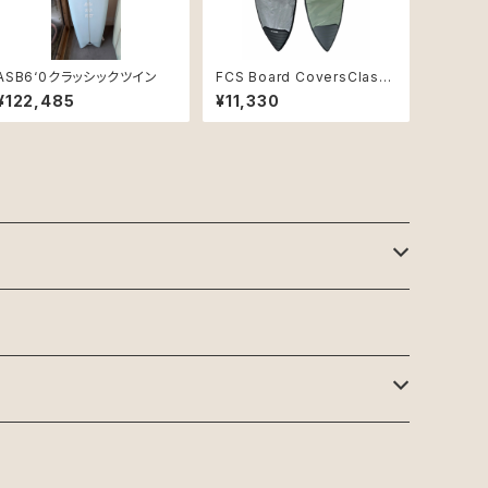
ASB6‘0クラッシックツイン
FCS Board CoversClassi
c Cover Shortboard
¥122,485
¥11,330
6'0"Alpine