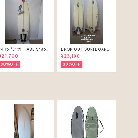
ドロップアウト ABE Shape
DROP OUT SURFBOARD
PRO JUNIR MODEL モ
シェープ：Pete Mcabe USE
¥21,700
¥23,100
デル
D
30%OFF
30%OFF