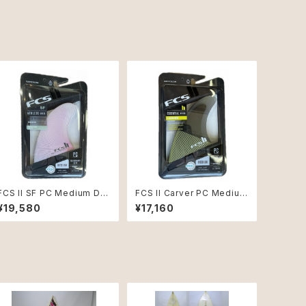
FCS II SF PC Medium Du
FCS II Carver PC Medium
sty Pink Tri Retail Fins
Eucalyptus Tri Retail Fins
¥19,580
¥17,160