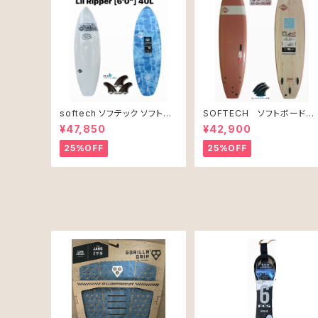
softech ソフテック ソフトボ
SOFTECH ソフトボード
ード Lil Ripper リル リッパー
7'0" ROLLER CLAY
¥47,850
¥42,900
[6’0”] 40L
25%OFF
25%OFF