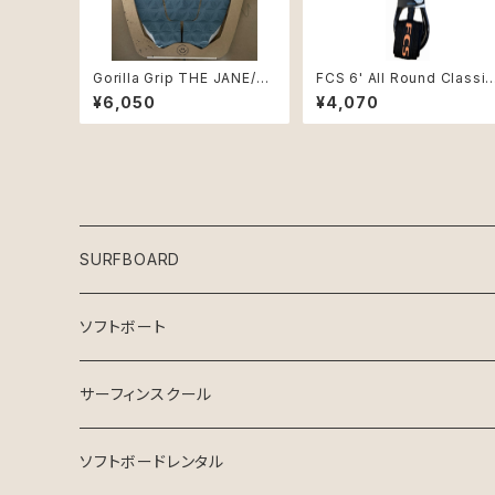
Gorilla Grip THE JANE/ゴ
FCS 6' All Round Classic
リラグリップMARINE_TEAL
Leash Eclipse/Black
¥6,050
¥4,070
SURFBOARD
Crystal Dreams SURFBOARD
ソフトボート
INSPIRE SURFBOARD
サーフィンスクール
USEDサーフボード
マンツーマン
ソフトボードレンタル