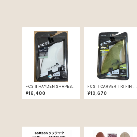
FCS II HAYDEN SHAPES
FCS II CARVER TRI FIN S
MサイズTRI FIN SET
ET Mサイズ
¥18,480
¥10,670