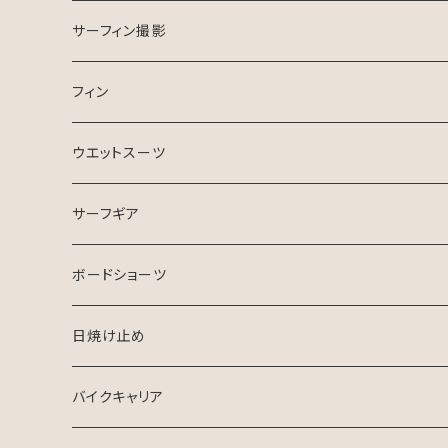
ESSENCE SURFBOARD
サーフガイド
サーフィン撮影
ASB SURfBOARD
フィン
FCS Ⅱ
ウエットスーツ
FinsOut
フューチャータブ
HURLEY ウエットスーツ
サーフギア
2024 SPRING SUMMER
BGZウエットスーツ
リーシュコード
ボードショーツ
FCS
USED ウエットスーツ
デッキパッチ
日焼け止め
クリエイチャーズ
VISSLA
サーフボードケース
バイクキャリア
シンジケート