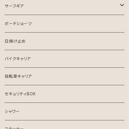
FinsOut
フューチャータブ
HURLEY ウエットスーツ
サーフギア
2024 SPRING SUMMER
BGZウエットスーツ
リーシュコード
ボードショーツ
FCS
USED ウエットスーツ
デッキパッチ
日焼け止め
クリエイチャーズ
VISSLA
サーフボードケース
バイクキャリア
シンジケート
自転車キャリア
セキュリティBOX
シャワー
ステッカー