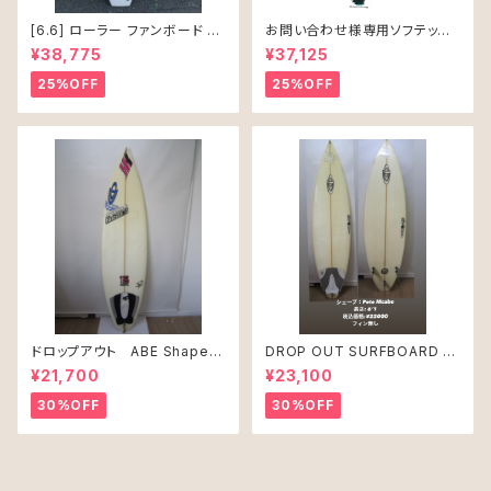
[6.6] ローラー ファンボード ソ
お問い合わせ様専用ソフテック
フテック
SALLY シャリー 6’6 ソフトボー
¥38,775
¥37,125
ド 61L
25%OFF
25%OFF
ドロップアウト ABE Shape
DROP OUT SURFBOARD シ
PRO JUNIR MODEL モデル
ェープ：Pete Mcabe USED
¥21,700
¥23,100
30%OFF
30%OFF