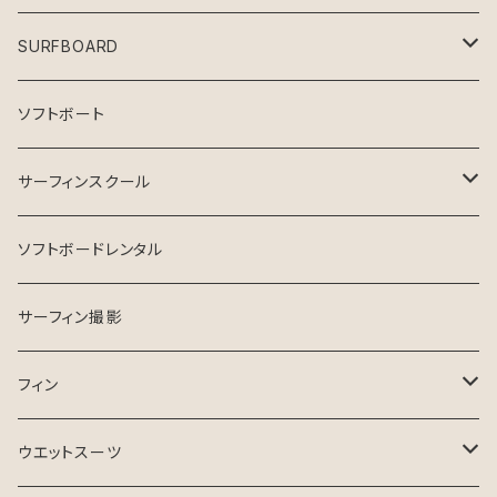
SURFBOARD
Crystal Dreams SURFBOARD
ソフトボート
INSPIRE SURFBOARD
サーフィンスクール
USEDサーフボード
マンツーマン
ソフトボードレンタル
ESSENCE SURFBOARD
サーフガイド
サーフィン撮影
ASB SURfBOARD
フィン
FCS Ⅱ
ウエットスーツ