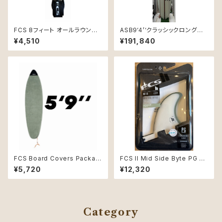
FCS 8フィート オールラウンド
ASB9‘4’‘クラッシックロングボ
クラシック リーシュコード ブラッ
ード
¥4,510
¥191,840
ク新品
FCS Board Covers Packabl
FCS II Mid Side Byte PG 3.
e Stretch Cover 5'9" Short
6" Natural/Alpine Retail fin
¥5,720
¥12,320
board Alpine
s
Category