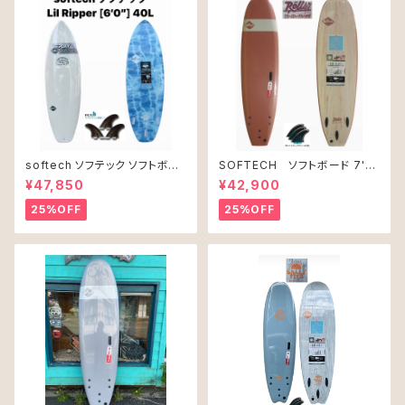
softech ソフテック ソフトボー
SOFTECH ソフトボード 7'0"
ド Lil Ripper リル リッパー
ROLLER CLAY
¥47,850
¥42,900
[6’0”] 40L
25%OFF
25%OFF