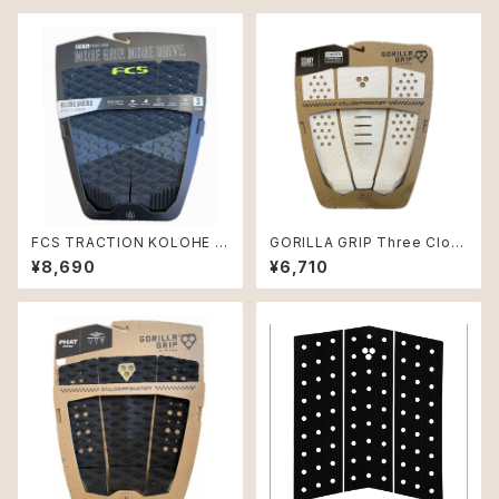
FCS TRACTION KOLOHE A
GORILLA GRIP Three Clou
NDINO ATHLETE SERIES 3
d Skinny デッキパッド
¥8,690
¥6,710
ピース デッキパッド