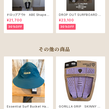
ドロップアウト ABE Shape
DROP OUT SURFBOARD シ
PRO JUNIR MODEL モデル
ェープ：Pete Mcabe USED
¥21,700
¥23,100
30%OFF
30%OFF
その他の商品
Essential Surf Bucket Hat
GORILLA GRIP SKINNY T