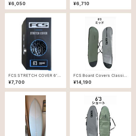
TidalTeal Lサイズ
HREE DIGITAL-LAV/BLACK
¥6,050
¥6,710
FCS STRETCH COVER 6'3
FCS Board Covers Classic
FUNBOARD トランキルブルー
Cover Mid-Length 8'0" Alp
¥7,700
¥14,190
サーフボードケース
ine