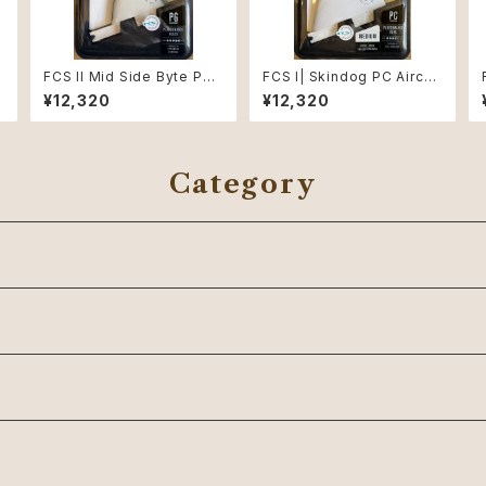
FCS II Mid Side Byte PG
FCS I| Skindog PC Aircor
3.6" Natural/Alpine Retail
e Dawn Grey Medium Sid
¥12,320
¥12,320
fins
e Byte
Category