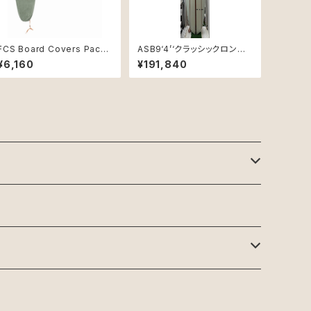
FCS Board Covers Packa
ASB9‘4’‘クラッシックロング
ble Stretch Cover 6'3" S
ボード
¥6,160
¥191,840
hortboard Alpine