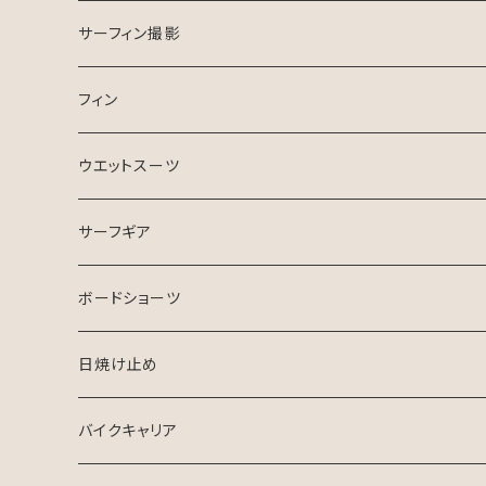
ESSENCE SURFBOARD
サーフガイド
サーフィン撮影
ASB SURfBOARD
フィン
FCS Ⅱ
ウエットスーツ
FinsOut
フューチャータブ
HURLEY ウエットスーツ
サーフギア
2024 SPRING SUMMER
BGZウエットスーツ
リーシュコード
ボードショーツ
FCS
USED ウエットスーツ
デッキパッチ
日焼け止め
クリエイチャーズ
VISSLA
サーフボードケース
バイクキャリア
シンジケート