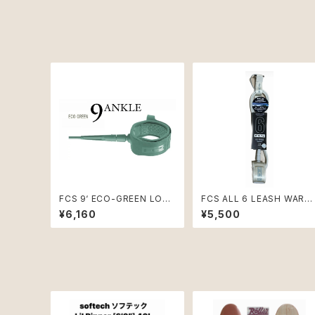
FCS 9‘ ECO-GREEN LON
FCS ALL 6 LEASH WARM
GBOARD ANKLE ESSENTI
GREY/I.GREEN
¥6,160
¥5,500
AL LEASH