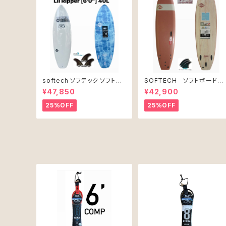
softech ソフテック ソフトボ
SOFTECH ソフトボード
ード Lil Ripper リル リッパー
7'0" ROLLER CLAY
¥47,850
¥42,900
[6’0”] 40L
25%OFF
25%OFF