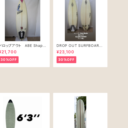
ドロップアウト ABE Shape
DROP OUT SURFBOARD
PRO JUNIR MODEL モ
シェープ：Pete Mcabe USE
¥21,700
¥23,100
デル
D
30%OFF
30%OFF