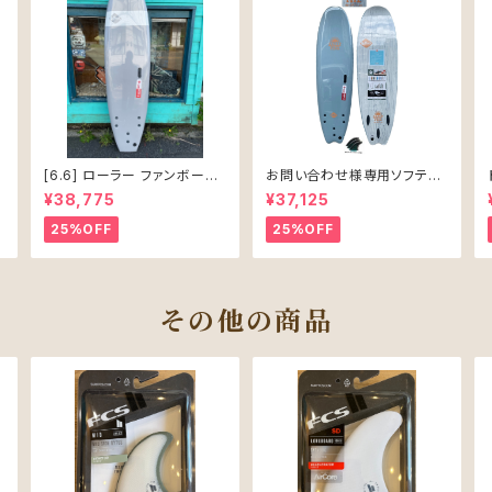
[6.6] ローラー ファンボード
お問い合わせ様専用ソフテッ
ソフテック
ク SALLY シャリー 6’6 ソフ
¥38,775
¥37,125
トボード 61L
25%OFF
25%OFF
その他の商品