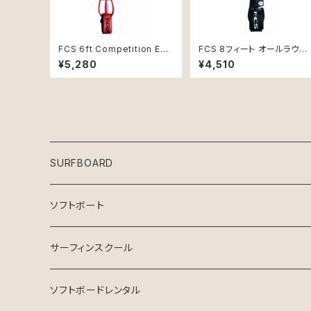
FCS 6ft Competition Ess
FCS 8フィート オールラウン
ential Leash コードレッド
ド クラシック リーシュコード
¥5,280
¥4,510
リーシュコード新品
ブラック新品
SURFBOARD
Crystal Dreams SURFBOARD
ソフトボート
INSPIRE SURFBOARD
サーフィンスクール
USEDサーフボード
マンツーマン
ソフトボードレンタル