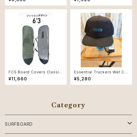
FCS Board Covers Classic
Essential Truckers Wet Ca
Cover Fish 6'3" Alpine
p Black/Eclipse
¥11,660
¥5,280
Category
SURFBOARD