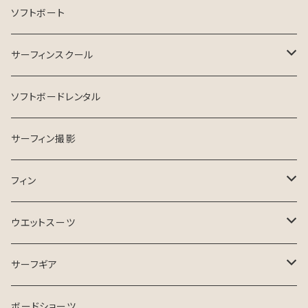
Crystal Dreams SURFBOARD
ソフトボート
INSPIRE SURFBOARD
サーフィンスクール
USEDサーフボード
マンツーマン
ソフトボードレンタル
ESSENCE SURFBOARD
サーフガイド
サーフィン撮影
ASB SURfBOARD
フィン
FCS Ⅱ
ウエットスーツ
FinsOut
フューチャータブ
HURLEY ウエットスーツ
サーフギア
2024 SPRING SUMMER
BGZウエットスーツ
リーシュコード
ボードショーツ