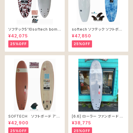
ソフテック5'10softech bomb
softech ソフテック ソフトボー
er ソフトボード
ド Lil Ripper リル リッパー
¥42,075
¥47,850
[6’0”] 40L
25%OFF
25%OFF
SOFTECH ソフトボード 7'0"
[6.6] ローラー ファンボード ソ
ROLLER CLAY
フテック
¥42,900
¥38,775
25%OFF
25%OFF