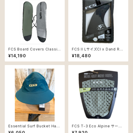
FCS Board Covers Classic
FCS II LサイズCl x Dand Rey
Cover Mid-Length 8'0" Alp
nolds DD2
¥14,190
¥18,480
ine
Essential Surf Bucket Hat
FCS T-3 Eco Alpine サーフィ
TidalTeal Mサイズ
ン デッキパッド 3ピース
¥6,050
¥7,920