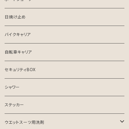
FCS
USED ウエットスーツ
デッキパッチ
日焼け止め
クリエイチャーズ
VISSLA
サーフボードケース
バイクキャリア
シンジケート
自転車キャリア
セキュリティBOX
シャワー
ステッカー
ウエットスーツ用洗剤