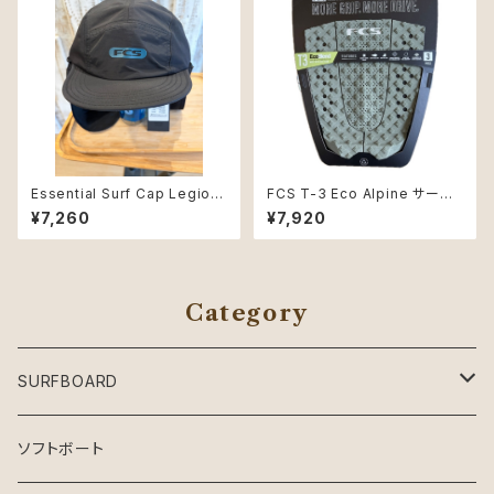
Essential Surf Cap Legion
FCS T-3 Eco Alpine サーフィ
naire Hat Lサイズ
ン デッキパッド 3ピース
¥7,260
¥7,920
Category
SURFBOARD
Crystal Dreams SURFBOARD
ソフトボート