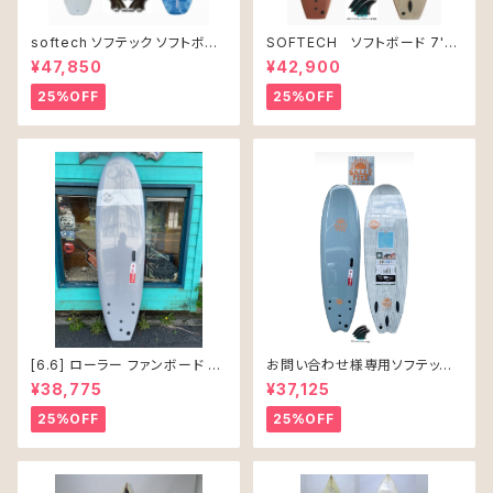
softech ソフテック ソフトボー
SOFTECH ソフトボード 7'0"
ド Lil Ripper リル リッパー
ROLLER CLAY
¥47,850
¥42,900
[6’0”] 40L
25%OFF
25%OFF
[6.6] ローラー ファンボード ソ
お問い合わせ様専用ソフテック
フテック
SALLY シャリー 6’6 ソフトボー
¥38,775
¥37,125
ド 61L
25%OFF
25%OFF