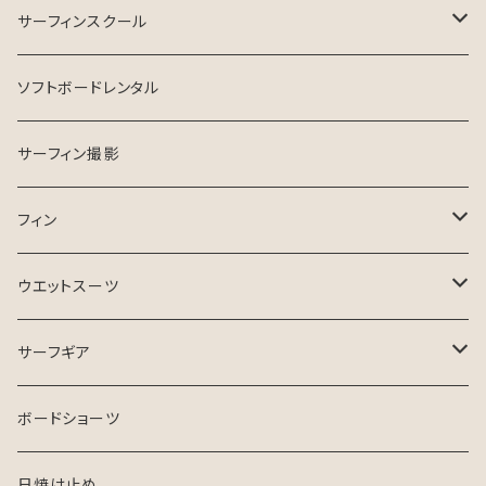
INSPIRE SURFBOARD
サーフィンスクール
USEDサーフボード
マンツーマン
ソフトボードレンタル
ESSENCE SURFBOARD
サーフガイド
サーフィン撮影
ASB SURfBOARD
フィン
FCS Ⅱ
ウエットスーツ
FinsOut
フューチャータブ
HURLEY ウエットスーツ
サーフギア
2024 SPRING SUMMER
BGZウエットスーツ
リーシュコード
ボードショーツ
FCS
USED ウエットスーツ
デッキパッチ
日焼け止め