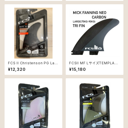
FCS II Christenson PG Larg
FCSII MF LサイズTEMPLATE
e Black Quad Rear Retail F
THRUSTER SETS Neo Car
¥12,320
¥15,180
ins
bon 3本セット