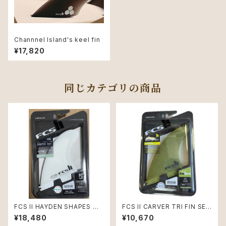
Channnel Island's keel fin
¥17,820
同じカテゴリの商品
FCS II HAYDEN SHAPES M
FCS II CARVER TRI FIN SET
サイズTRI FIN SET
Mサイズ
¥18,480
¥10,670