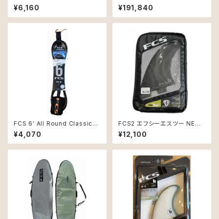
e Stretch Cover 6'3" Short
ード
¥6,160
¥191,840
board Alpine
FCS 6' All Round ClassicLe
FCS2 エフシーエスツー NEO
ash Eclipse/Black
GLASS MR TWIN+1 マークリ
¥4,070
¥12,100
チャーズ サーフィン フィン