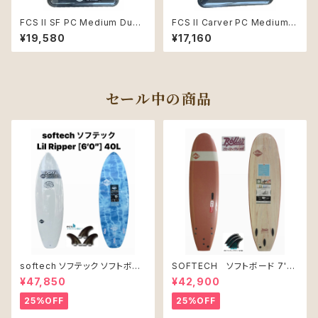
FCS II SF PC Medium Dust
FCS II Carver PC Medium E
y Pink Tri Retail Fins
ucalyptus Tri Retail Fins
¥19,580
¥17,160
セール中の商品
softech ソフテック ソフトボー
SOFTECH ソフトボード 7'0"
ド Lil Ripper リル リッパー
ROLLER CLAY
¥47,850
¥42,900
[6’0”] 40L
25%OFF
25%OFF