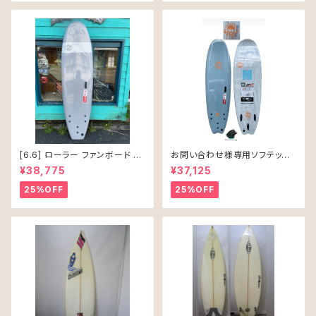
[6.6] ローラー ファンボード ソ
お問い合わせ様専用ソフテック
フテック
SALLY シャリー 6’6 ソフトボー
¥38,775
¥37,125
ド 61L
25%OFF
25%OFF