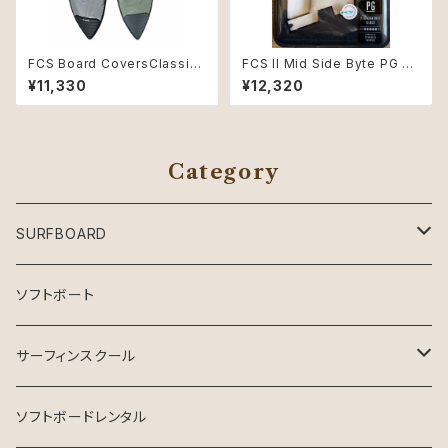
FCS Board CoversClassic
FCS II Mid Side Byte PG 3.
Cover Shortboard 6'0"Alpi
6" Natural/Alpine Retail fin
¥11,330
¥12,320
ne
s
Category
SURFBOARD
Crystal Dreams SURFBOARD
ソフトボート
INSPIRE SURFBOARD
サーフィンスクール
USEDサーフボード
マンツーマン
ソフトボードレンタル