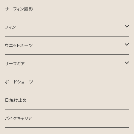
ESSENCE SURFBOARD
サーフガイド
サーフィン撮影
ASB SURfBOARD
フィン
FCS Ⅱ
ウエットスーツ
FinsOut
フューチャータブ
HURLEY ウエットスーツ
サーフギア
2024 SPRING SUMMER
BGZウエットスーツ
リーシュコード
ボードショーツ
FCS
USED ウエットスーツ
デッキパッチ
日焼け止め
クリエイチャーズ
VISSLA
サーフボードケース
バイクキャリア
シンジケート