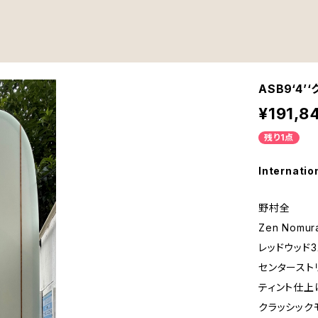
ASB9‘4
¥191,8
残り1点
Internatio
野村全
Zen Nomu
レッドウッド
センタースト
ティント仕上
クラッシック