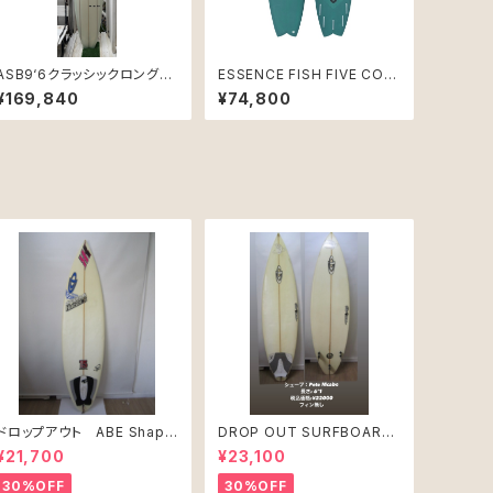
ASB9‘6クラッシックロングボ
ESSENCE FISH FIVE COL
ード3ストリンガー
OR 6'2｜フィッシュボード
¥169,840
¥74,800
ドロップアウト ABE Shape
DROP OUT SURFBOARD
PRO JUNIR MODEL モ
シェープ：Pete Mcabe USE
¥21,700
¥23,100
デル
D
30%OFF
30%OFF