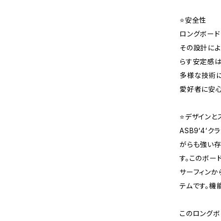
⭐️安全性
ロングボード
その設計によ
らす安定感は
多様な技術に
愛好者に安心
⭐️デザインと
ASB9‘4
がらも強い存
す。このボー
サーフィンか
テムです。機
このロングボ