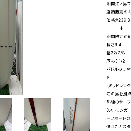
湘南江ノ島フ
店頭販売の
価格:¥239.8
⬇️
期間限定¥191
長さ9'4
幅22/7/8
厚み3 1/2
パドルのしや
ド
（ミッドレン
江の島を拠
熟練のサーフ
3ストリンガ
ーフボード
備えたカスタ