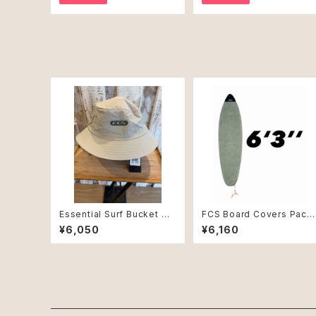
Essential Surf Bucket Ha
FCS Board Covers Pack
t Warm Grey Lサイズ
ble Stretch Cover 6'3" S
¥6,050
¥6,160
hortboard Alpine