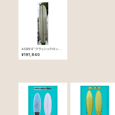
ASB9‘4’‘クラッシックロング
ボード
¥191,840