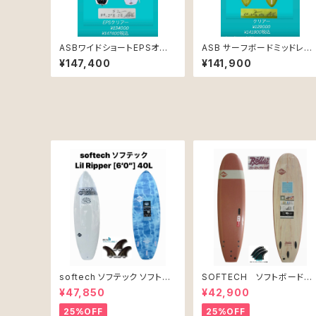
ASBワイドショートEPSオー
ASB サーフボードミッドレン
ダーメイド制
グスPUオーダーメイド専用
¥147,400
¥141,900
softech ソフテック ソフトボ
SOFTECH ソフトボード
ード Lil Ripper リル リッパー
7'0" ROLLER CLAY
¥47,850
¥42,900
[6’0”] 40L
25%OFF
25%OFF