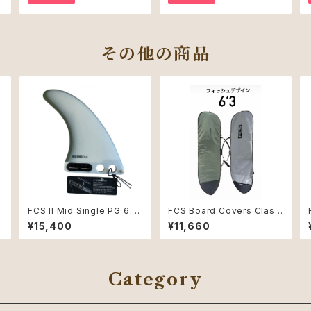
その他の商品
a
FCS II Mid Single PG 6.
FCS Board Covers Classi
5" Natural/Alpine
c Cover Fish 6'3" Alpine
¥15,400
¥11,660
Category