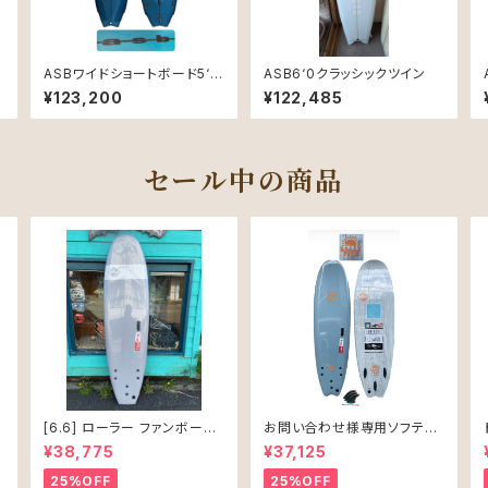
ASBワイドショートボード5‘8
ASB6‘0クラッシックツイン
PUティント仕上げ
¥123,200
¥122,485
セール中の商品
[6.6] ローラー ファンボード
お問い合わせ様専用ソフテッ
ソフテック
ク SALLY シャリー 6’6 ソフ
¥38,775
¥37,125
トボード 61L
25%OFF
25%OFF