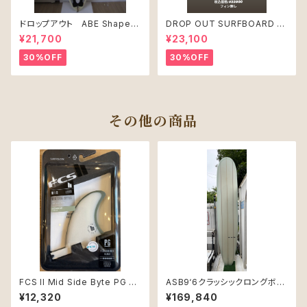
ドロップアウト ABE Shape
DROP OUT SURFBOARD シ
PRO JUNIR MODEL モデル
ェープ：Pete Mcabe USED
¥21,700
¥23,100
30%OFF
30%OFF
その他の商品
FCS II Mid Side Byte PG 3.
ASB9‘6クラッシックロングボー
6" Natural/Alpine Retail fin
ド3ストリンガー
¥12,320
¥169,840
s