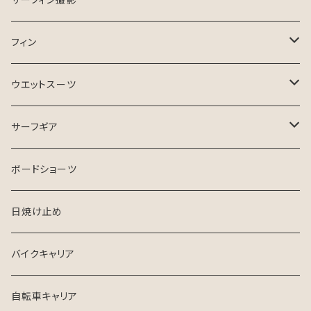
ASB SURfBOARD
フィン
FCS Ⅱ
ウエットスーツ
FinsOut
フューチャータブ
HURLEY ウエットスーツ
サーフギア
2024 SPRING SUMMER
BGZウエットスーツ
リーシュコード
ボードショーツ
FCS
USED ウエットスーツ
デッキパッチ
日焼け止め
クリエイチャーズ
VISSLA
サーフボードケース
バイクキャリア
シンジケート
自転車キャリア