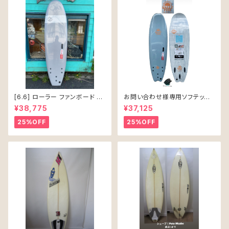
[6.6] ローラー ファンボード ソ
お問い合わせ様専用ソフテック
フテック
SALLY シャリー 6’6 ソフトボー
¥38,775
¥37,125
ド 61L
25%OFF
25%OFF