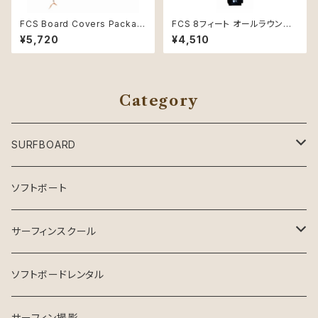
FCS Board Covers Packabl
FCS 8フィート オールラウンド
e Stretch Cover 5'9" Short
クラシック リーシュコード ブラッ
¥5,720
¥4,510
board Alpine
ク新品
Category
SURFBOARD
Crystal Dreams SURFBOARD
ソフトボート
INSPIRE SURFBOARD
サーフィンスクール
USEDサーフボード
マンツーマン
ソフトボードレンタル
ESSENCE SURFBOARD
サーフガイド
サーフィン撮影