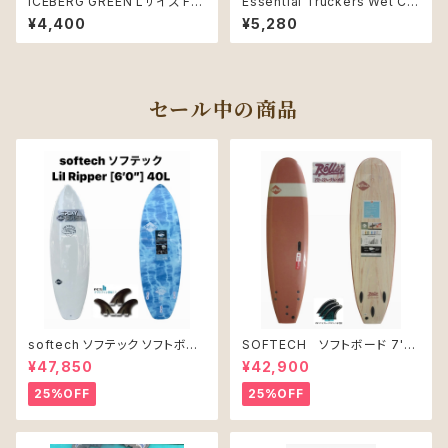
ICEBERG GREEN Lサイズ FC
Essential Truckers Wet Ca
S ESSENTIAL SURF CAP IC
p Black/Eclipse
¥4,400
¥5,280
EBERG
セール中の商品
softech ソフテック ソフトボー
SOFTECH ソフトボード 7'0"
ド Lil Ripper リル リッパー
ROLLER CLAY
¥47,850
¥42,900
[6’0”] 40L
25%OFF
25%OFF