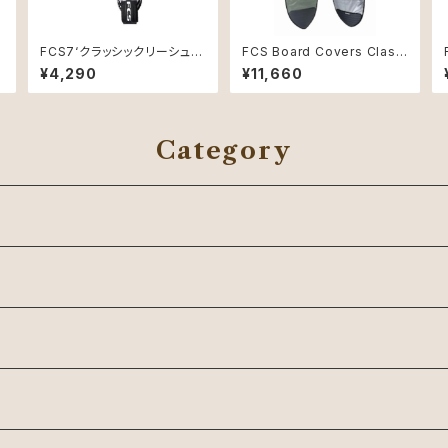
C
FCS7‘クラッシックリーシュコ
FCS Board Covers Classi
ード7mm
c Cover Fish 6'3" Alpine
¥4,290
¥11,660
Category