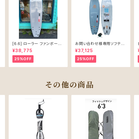
[6.6] ローラー ファンボード
お問い合わせ様専用ソフテッ
ソフテック
ク SALLY シャリー 6’6 ソフ
¥38,775
¥37,125
トボード 61L
25%OFF
25%OFF
その他の商品