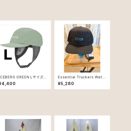
ICEBERG GREEN Lサイズ F
Essential Truckers Wet C
CS ESSENTIAL SURF CAP
ap Black/Eclipse
¥4,400
¥5,280
ICEBERG