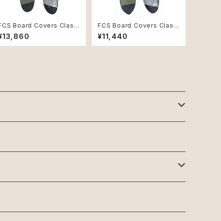
FCS Board Covers Classi
FCS Board Covers Classi
c Cover Mid-Length 7'6"
c Cover Fish 6'0" Alpine
¥13,860
¥11,440
Alpine