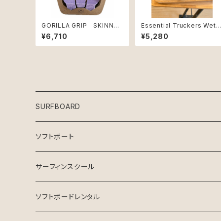
GORILLA GRIP SKINNY
Essential Truckers Wet 
THREE DIGITAL-LAV/BLA
ap Black/Eclipse
¥6,710
¥5,280
CK
SURFBOARD
Crystal Dreams SURFBOARD
ソフトボート
INSPIRE SURFBOARD
サーフィンスクール
USEDサーフボード
マンツーマン
ソフトボードレンタル