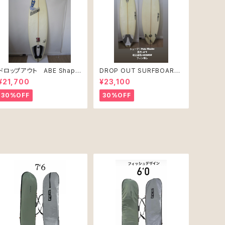
ドロップアウト ABE Shape
DROP OUT SURFBOARD
PRO JUNIR MODEL モ
シェープ：Pete Mcabe USE
¥21,700
¥23,100
デル
D
30%OFF
30%OFF