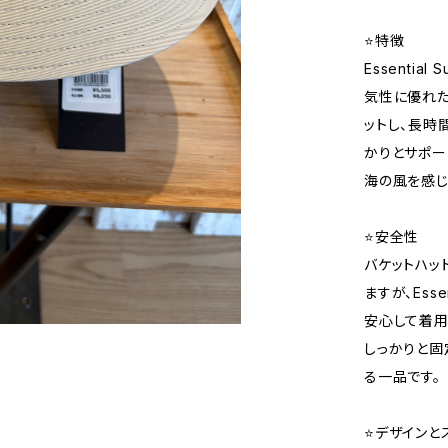
⭐️特徴
Essentia
気性に優れた
ットし、長時
かりとサポー
海の風を感じ
⭐️安全性
バケットハッ
ますが、Esse
安心して着用
しっかりと固
る一品です。
⭐️デザインと