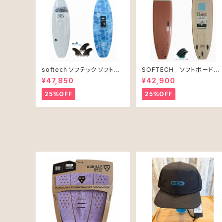
softech ソフテック ソフトボ
SOFTECH ソフトボード
ード Lil Ripper リル リッパー
7'0" ROLLER CLAY
¥47,850
¥42,900
[6’0”] 40L
25%OFF
25%OFF