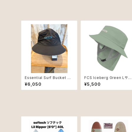
Essential Surf Bucket Ha
FCS Iceberg Green Lサイ
t Bk/Teal Mサイズ
ズEssential SurfHat
¥6,050
¥5,500