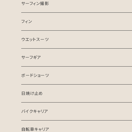
ESSENCE SURFBOARD
サーフガイド
サーフィン撮影
ASB SURfBOARD
フィン
FCS Ⅱ
ウエットスーツ
FinsOut
フューチャータブ
HURLEY ウエットスーツ
サーフギア
2024 SPRING SUMMER
BGZウエットスーツ
リーシュコード
ボードショーツ
FCS
USED ウエットスーツ
デッキパッチ
日焼け止め
クリエイチャーズ
VISSLA
サーフボードケース
バイクキャリア
シンジケート
自転車キャリア