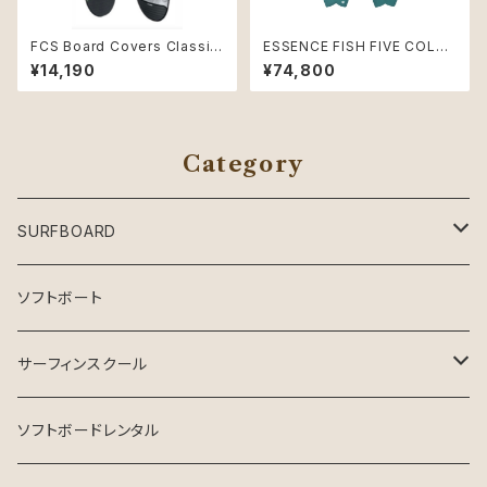
FCS Board Covers Classic
ESSENCE FISH FIVE COLO
Cover Mid-Length 8'0" Alp
R 6'2｜フィッシュボード
¥14,190
¥74,800
ine
Category
SURFBOARD
Crystal Dreams SURFBOARD
ソフトボート
INSPIRE SURFBOARD
サーフィンスクール
USEDサーフボード
マンツーマン
ソフトボードレンタル