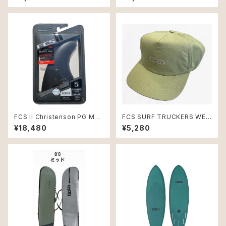
board Alpine
FCS II Christenson PG Med
FCS SURF TRUCKERS WET
ium Black Tri Retail Fins
CAP Eucalyptus
¥18,480
¥5,280