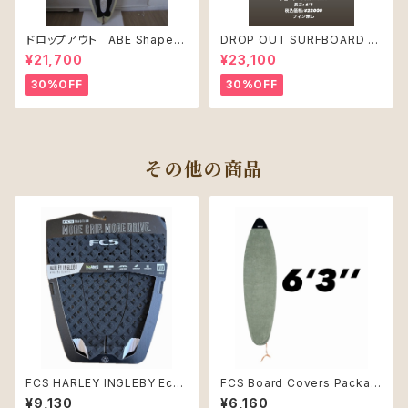
ドロップアウト ABE Shape
DROP OUT SURFBOARD シ
PRO JUNIR MODEL モデル
ェープ：Pete Mcabe USED
¥21,700
¥23,100
30%OFF
30%OFF
その他の商品
FCS HARLEY INGLEBY Eco
FCS Board Covers Packabl
Mid トラクションパッド 5ピース
e Stretch Cover 6'3" Short
¥9,130
¥6,160