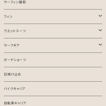
ESSENCE SURFBOARD
サーフガイド
サーフィン撮影
ASB SURfBOARD
フィン
FCS Ⅱ
ウエットスーツ
FinsOut
フューチャータブ
HURLEY ウエットスーツ
サーフギア
2024 SPRING SUMMER
BGZウエットスーツ
リーシュコード
ボードショーツ
FCS
USED ウエットスーツ
デッキパッチ
日焼け止め
クリエイチャーズ
VISSLA
サーフボードケース
バイクキャリア
シンジケート
自転車キャリア