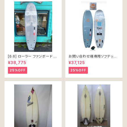
[6.6] ローラー ファンボード ソ
お問い合わせ様専用ソフテック
フテック
SALLY シャリー 6’6 ソフトボー
¥38,775
¥37,125
ド 61L
25%OFF
25%OFF