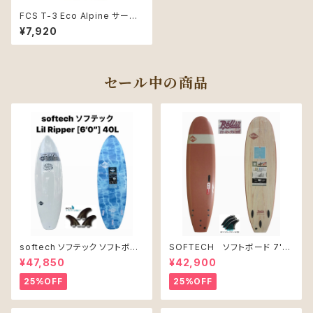
FCS T-3 Eco Alpine サーフィ
ン デッキパッド 3ピース
¥7,920
セール中の商品
softech ソフテック ソフトボー
SOFTECH ソフトボード 7'0"
ド Lil Ripper リル リッパー
ROLLER CLAY
¥47,850
¥42,900
[6’0”] 40L
25%OFF
25%OFF