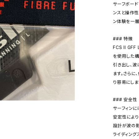
サーフボード
ンスと操作性
ン体験を一層
### 特徴
FCS II 
を使用した構
引き出し、波
ます。さらに
り容易にしま
### 安全性
サーフィンに
安定性により
設計が波の影
ライディング