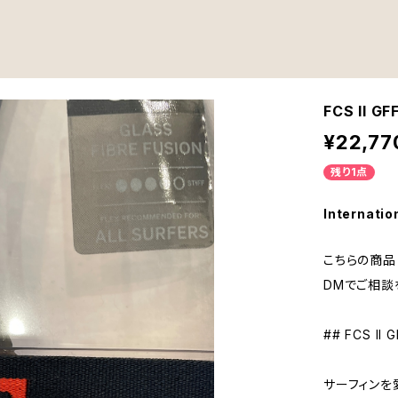
FCS II 
¥22,77
残り1点
Internatio
こちらの商品
DMでご相談
## FCS I
サーフィンを愛