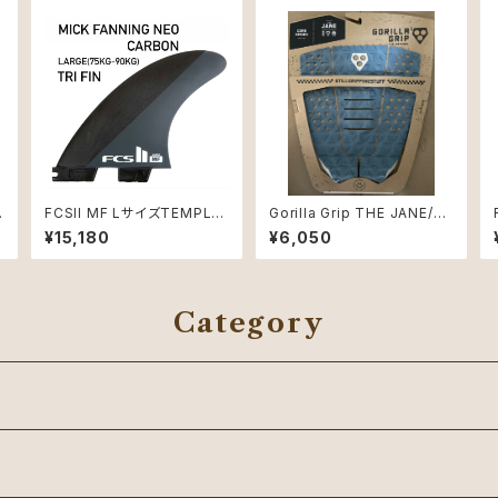
FCSII MF LサイズTEMPLA
Gorilla Grip THE JANE/ゴ
TE THRUSTER SETS Neo
リラグリップMARINE_TEAL
¥15,180
¥6,050
Carbon 3本セット
Category