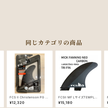
同じカテゴリの商品
FCS II Christenson PG La
FCSII MF LサイズTEMPLA
rge Black Quad Rear Ret
TE THRUSTER SETS Neo
¥12,320
¥15,180
ail Fins
Carbon 3本セット