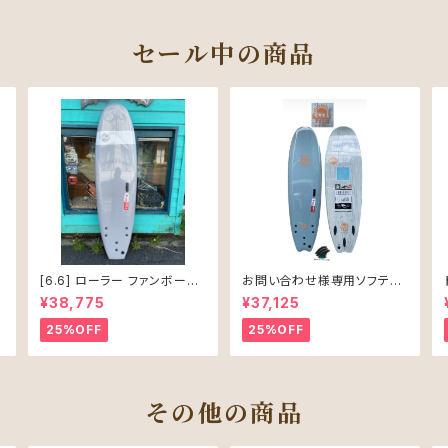
セール中の商品
[6.6] ローラー ファンボード
お問い合わせ様専用ソフテッ
ソフテック
ク SALLY シャリー 6’6 ソフ
¥38,775
¥37,125
トボード 61L
25%OFF
25%OFF
その他の商品