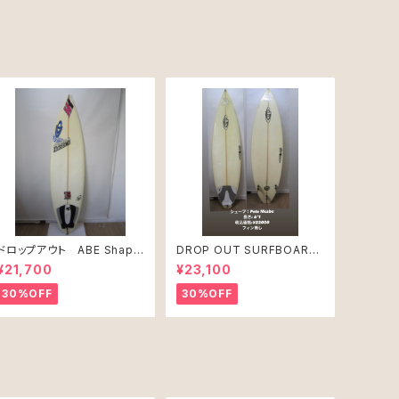
ドロップアウト ABE Shape
DROP OUT SURFBOARD
PRO JUNIR MODEL モ
シェープ：Pete Mcabe USE
¥21,700
¥23,100
デル
D
30%OFF
30%OFF