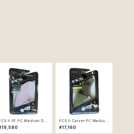
FCS II SF PC Medium Du
FCS II Carver PC Medium
sty Pink Tri Retail Fins
Eucalyptus Tri Retail Fins
¥19,580
¥17,160