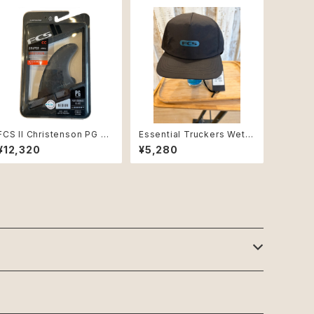
FCS II Christenson PG M
Essential Truckers Wet C
edium Black Quad Rear
ap Black/Eclipse
¥12,320
¥5,280
Retail Fins