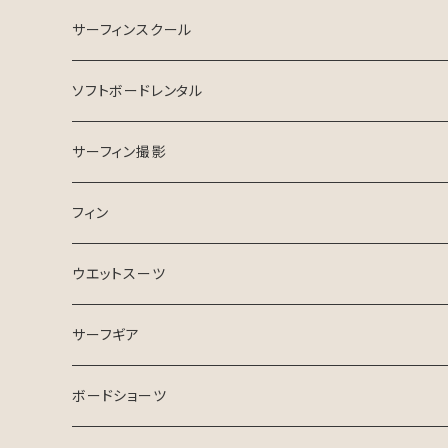
INSPIRE SURFBOARD
サーフィンスクール
USEDサーフボード
マンツーマン
ソフトボードレンタル
ESSENCE SURFBOARD
サーフガイド
サーフィン撮影
ASB SURfBOARD
フィン
FCS Ⅱ
ウエットスーツ
FinsOut
フューチャータブ
HURLEY ウエットスーツ
サーフギア
2024 SPRING SUMMER
BGZウエットスーツ
リーシュコード
ボードショーツ