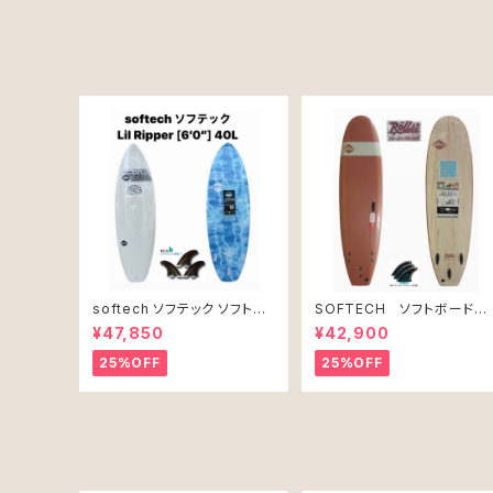
softech ソフテック ソフトボ
SOFTECH ソフトボード
ード Lil Ripper リル リッパー
7'0" ROLLER CLAY
¥47,850
¥42,900
[6’0”] 40L
25%OFF
25%OFF