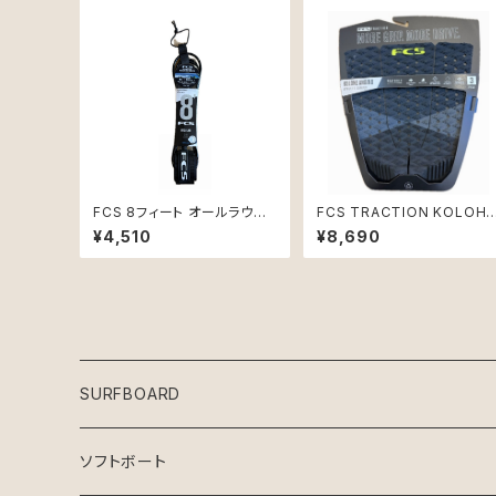
FCS 8フィート オールラウン
FCS TRACTION KOLOHE
ド クラシック リーシュコード
ANDINO ATHLETE SERIE
¥4,510
¥8,690
ブラック新品
S 3ピース デッキパッド
SURFBOARD
Crystal Dreams SURFBOARD
ソフトボート