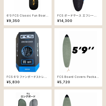
6'0 FCS Classic Fun Board
FCS ボードケース エフシーエ
Black/Mango
ス 3DxFit Day All Purpose
¥9,350
¥14,300
Cover 6’3” ブラック
FCS 6'0 ファンボードストレッ
FCS Board Covers Packabl
チカバー TRANQUIL-BLUE
e Stretch Cover 5'9" Short
¥5,830
¥5,720
board Alpine