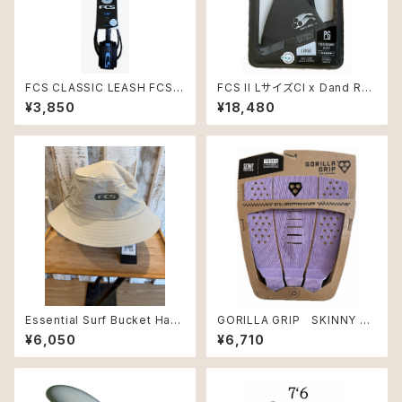
FCS CLASSIC LEASH FCS 6
FCS II LサイズCl x Dand Rey
coмP TRANQUIL_BLUEBLA
nolds DD2
¥3,850
¥18,480
CK
Essential Surf Bucket Hat
GORILLA GRIP SKINNY T
Warm Grey Lサイズ
HREE DIGITAL-LAV/BLACK
¥6,050
¥6,710