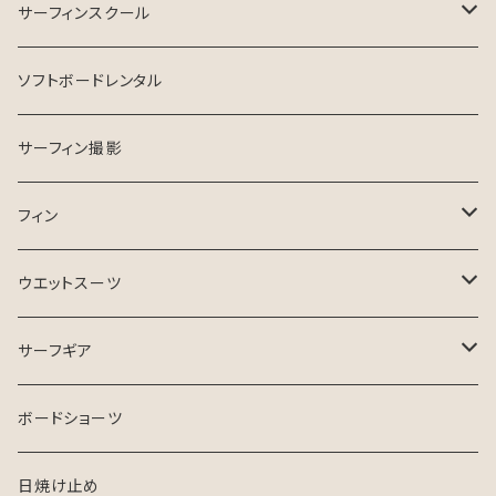
INSPIRE SURFBOARD
サーフィンスクール
USEDサーフボード
マンツーマン
ソフトボードレンタル
ESSENCE SURFBOARD
サーフガイド
サーフィン撮影
ASB SURfBOARD
フィン
FCS Ⅱ
ウエットスーツ
FinsOut
フューチャータブ
HURLEY ウエットスーツ
サーフギア
2024 SPRING SUMMER
BGZウエットスーツ
リーシュコード
ボードショーツ
FCS
USED ウエットスーツ
デッキパッチ
日焼け止め