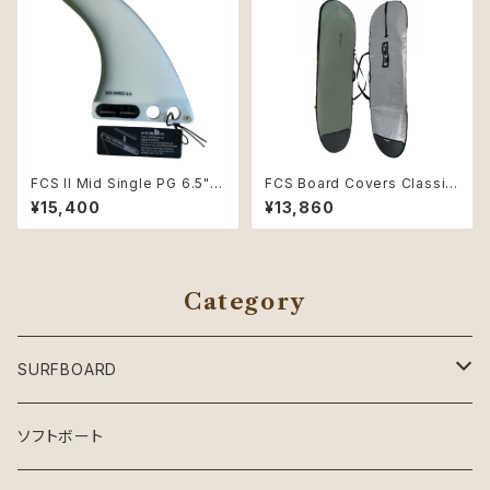
FCS II Mid Single PG 6.5"
FCS Board Covers Classic
Natural/Alpine
Cover Mid-Length 7'6" Alp
¥15,400
¥13,860
ine
Category
SURFBOARD
Crystal Dreams SURFBOARD
ソフトボート