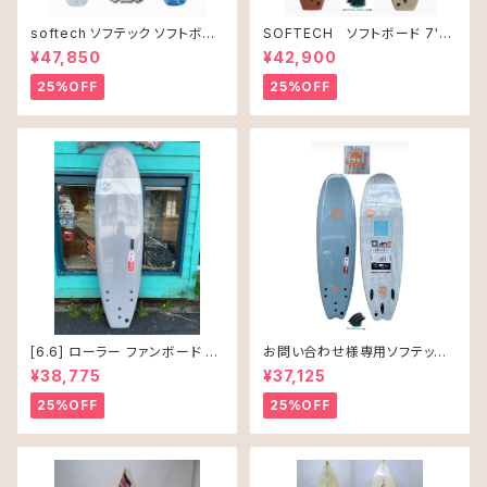
softech ソフテック ソフトボー
SOFTECH ソフトボード 7'0"
ド Lil Ripper リル リッパー
ROLLER CLAY
¥47,850
¥42,900
[6’0”] 40L
25%OFF
25%OFF
[6.6] ローラー ファンボード ソ
お問い合わせ様専用ソフテック
フテック
SALLY シャリー 6’6 ソフトボー
¥38,775
¥37,125
ド 61L
25%OFF
25%OFF