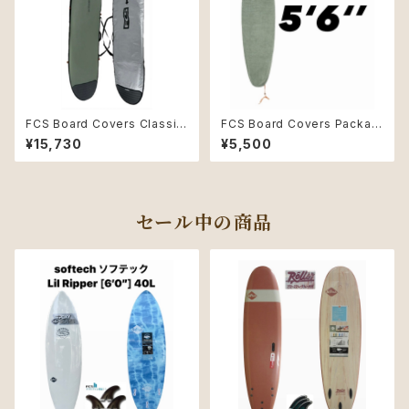
FCS Board Covers Classic
FCS Board Covers Packabl
Cover Longboard 9'6" Alpi
e Stretch Cover 5'6" Short
¥15,730
¥5,500
ne
board Alpine
セール中の商品