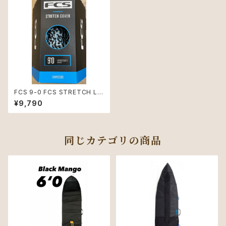
FCS 9-0 FCS STRETCH LO
NGBOARD COVER TRANQU
¥9,790
IL BLUE
同じカテゴリの商品