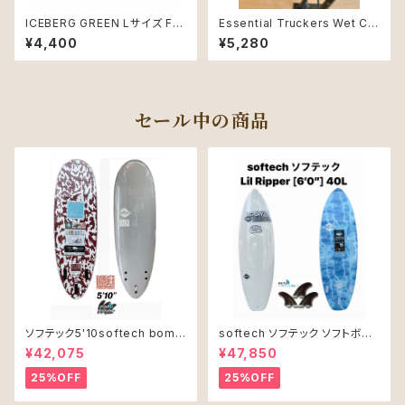
ICEBERG GREEN Lサイズ FC
Essential Truckers Wet Ca
S ESSENTIAL SURF CAP IC
p Black/Eclipse
¥4,400
¥5,280
EBERG
セール中の商品
ソフテック5'10softech bomb
softech ソフテック ソフトボー
er ソフトボード
ド Lil Ripper リル リッパー
¥42,075
¥47,850
[6’0”] 40L
25%OFF
25%OFF