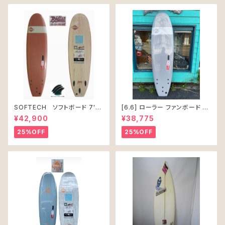
SOFTECH ソフトボード 7'0"
[6.6] ローラー ファンボード ソ
ROLLER CLAY
フテック
¥42,900
¥38,775
25%OFF
25%OFF