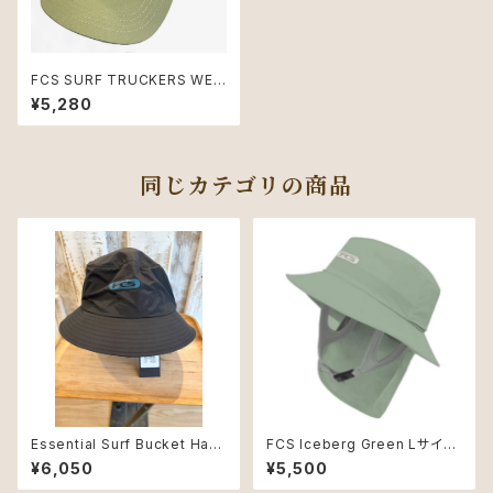
FCS SURF TRUCKERS WET
CAP Eucalyptus
¥5,280
同じカテゴリの商品
Essential Surf Bucket Hat
FCS Iceberg Green Lサイズ
Bk/Teal Mサイズ
Essential SurfHat
¥6,050
¥5,500