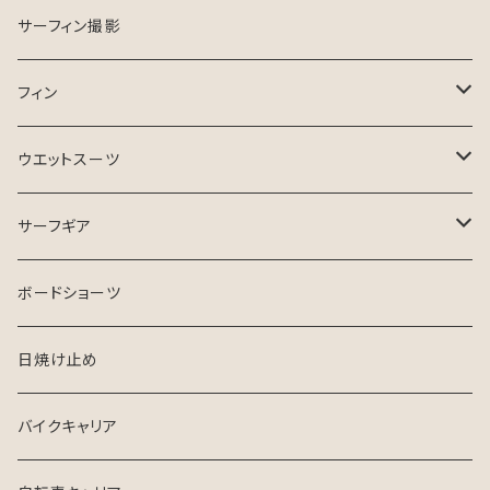
ESSENCE SURFBOARD
サーフガイド
サーフィン撮影
ASB SURfBOARD
フィン
FCS Ⅱ
ウエットスーツ
FinsOut
フューチャータブ
HURLEY ウエットスーツ
サーフギア
2024 SPRING SUMMER
BGZウエットスーツ
リーシュコード
ボードショーツ
FCS
USED ウエットスーツ
デッキパッチ
日焼け止め
クリエイチャーズ
VISSLA
サーフボードケース
バイクキャリア
シンジケート