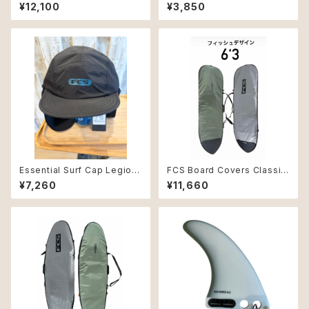
GLASS MR TWIN+1 マークリ
ド6mm
¥12,100
¥3,850
チャーズ サーフィン フィン
Essential Surf Cap Legion
FCS Board Covers Classic
naire Hat Lサイズ
Cover Fish 6'3" Alpine
¥7,260
¥11,660